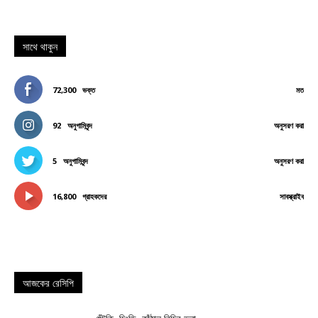
সাথে থাকুন
72,300
ভক্ত
মত
92
অনুগামিবৃন্দ
অনুসরণ করা
5
অনুগামিবৃন্দ
অনুসরণ করা
16,800
গ্রাহকদের
সাবস্ক্রাইব
আজকের রেসিপি