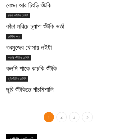
বেগুন আর চিংড়ি শুঁটকি
চ্যাপা শুটকির রেসিপি
কাঁচা মরিচে চ্যাপা শুঁটকি ভর্তা
রেসিপি সমূহ
তরমুজের খোসায় লইট্টা
কাচকি শুঁটকির রেসিপি
কলমি শাকে কাচকি শুঁটকি
ছুরি শুঁটকির রেসিপি
ছুরি শুঁটকিতে পাঁচমিশালি
1
2
3