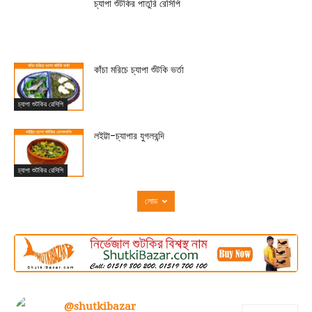
চ্যাপা শুঁটকির পাতুরি রেসিপি
কাঁচা মরিচে চ্যাপা শুঁটকি ভর্তা
চ্যাপা শুটকির রেসিপি
লইট্টা-চ্যাপার যুগলবন্দি
চ্যাপা শুটকির রেসিপি
লোড
@shutkibazar