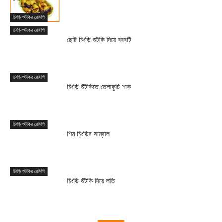
চিংড়ি শুটকির রেসিপি
চিংড়ি শুটকির রেসিপি
ছোট চিংড়ি শুটকি দিয়ে বরবটি
চিংড়ি শুটকির রেসিপি
চিংড়ি শুঁটকিতে তেলাকুচি শাক
চিংড়ি শুটকির রেসিপি
শিম চিংড়ির সাম্বাল
চিংড়ি শুটকির রেসিপি
চিংড়ি শুঁটকি দিয়ে লতি